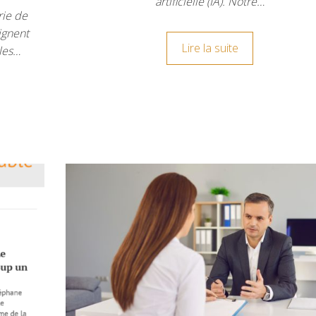
artificielle (IA). Notre…
rie de
ignent
Lire la suite
 les…