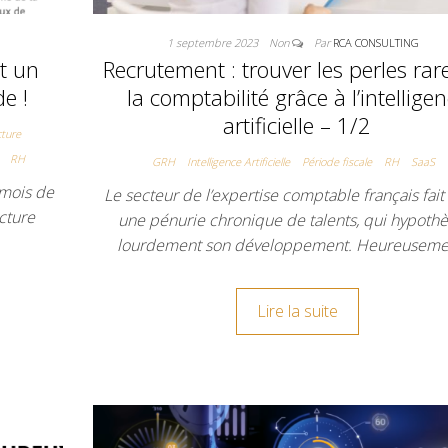
1 septembre 2023
Non
Par
RCA CONSULTING
st un
Recrutement : trouver les perles rar
e !
la comptabilité grâce à l’intellige
artificielle – 1/2
cture
RH
GRH
Intelligence Artificielle
Période fiscale
RH
SaaS
 mois de
Le secteur de l’expertise comptable français fait
acture
une pénurie chronique de talents, qui hypoth
lourdement son développement. Heureuseme
Lire la suite