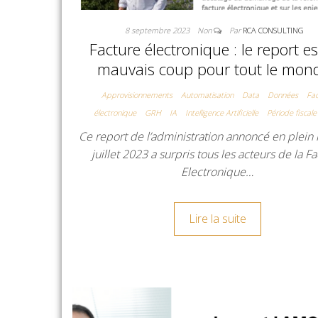
8 septembre 2023
Non
Par
RCA CONSULTING
Facture électronique : le report e
mauvais coup pour tout le mond
Approvisionnements
Automatisation
Data
Données
Fa
électronique
GRH
IA
Intelligence Artificielle
Période fiscale
Ce report de l’administration annoncé en plein
juillet 2023 a surpris tous les acteurs de la F
Electronique…
Lire la suite