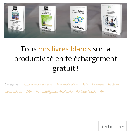
Tous
nos livres blancs
sur la
productivité en téléchargement
gratuit !
Catégorie
Approvisionnements
Automatisation
Data
Données
Facture
électronique
GRH
IA
Intelligence Artificielle
Période fiscale
RH
Rechercher :