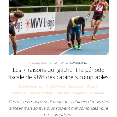
11 janvier 2021
0
Par
RCA CONSULTING
Les 7 raisons qui gâchent la période
fiscale de 98% des cabinets comptables
Budgets de temps
Chaîne Critique
Organisation
Pilotage
Planification
Planning de charge
Processus
Productivité
Rentabilité
Ces raisons pourrissent la vie des cabinets depuis des
années mais sont le plus souvent mal comprises voire
pas comprises…