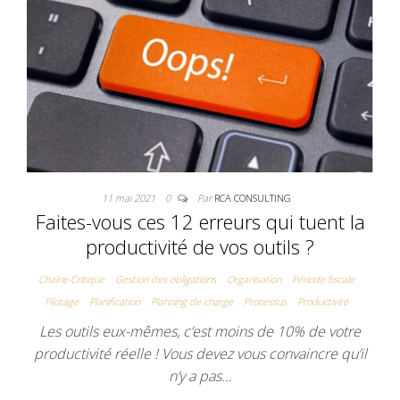
11 mai 2021
0
Par
RCA CONSULTING
Faites-vous ces 12 erreurs qui tuent la
productivité de vos outils ?
Chaîne Critique
Gestion des obligations
Organisation
Période fiscale
Pilotage
Planification
Planning de charge
Processus
Productivité
Les outils eux-mêmes, c’est moins de 10% de votre
productivité réelle ! Vous devez vous convaincre qu’il
n’y a pas…