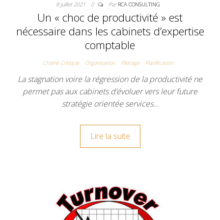
8 juillet 2021
0
Par
RCA CONSULTING
Un « choc de productivité » est
nécessaire dans les cabinets d’expertise
comptable
Chaîne Critique
Organisation
Pilotage
Planification
La stagnation voire la régression de la productivité ne
permet pas aux cabinets d’évoluer vers leur future
stratégie orientée services…
Lire la suite