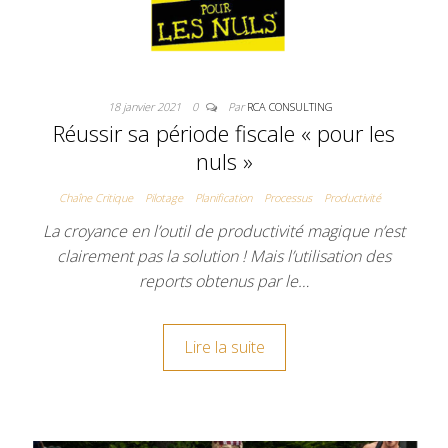
18 janvier 2021
0
Par
RCA CONSULTING
Réussir sa période fiscale « pour les
nuls »
Chaîne Critique
Pilotage
Planification
Processus
Productivité
La croyance en l’outil de productivité magique n’est
clairement pas la solution ! Mais l’utilisation des
reports obtenus par le…
Lire la suite