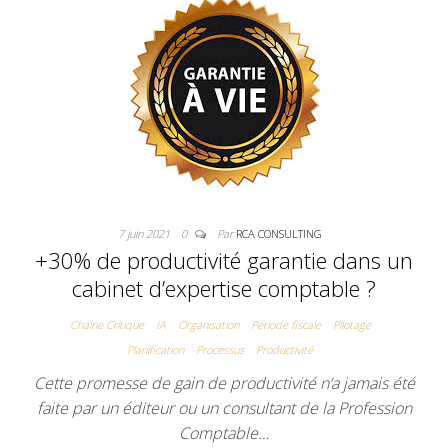
7 juin 2021
0
Par
RCA CONSULTING
+30% de productivité garantie dans un
cabinet d’expertise comptable ?
Chaîne Critique
IA
Organisation
Période fiscale
Pilotage
Planification
Processus
Productivité
Cette promesse de gain de productivité n’a jamais été
faite par un éditeur ou un consultant de la Profession
Comptable…