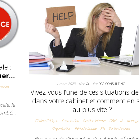
le :
uer…
1 mars 2023
Non
Par
RCA CONSULTING
ication
Vivez-vous l’une de ces situations de
dans votre cabinet et comment en s
cale, le
au plus vite ?
tombé…
Chaîne Critique
Facturation
Gestion interne
GRH
IA
Manage
Organisation
Période fiscale
RH
Sortie de crise
Beaucoup de dirigeant.es de cabinets affronten