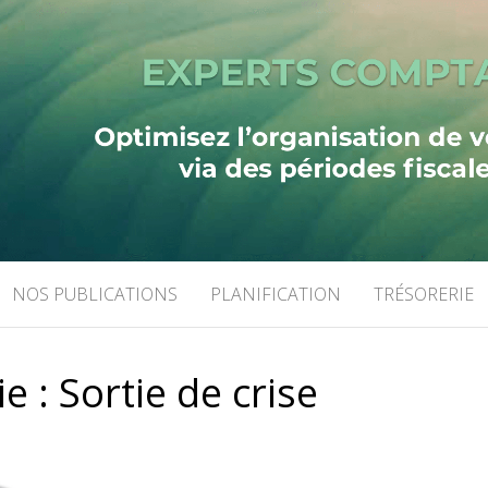
LTING
NOS PUBLICATIONS
PLANIFICATION
TRÉSORERIE
ie :
Sortie de crise