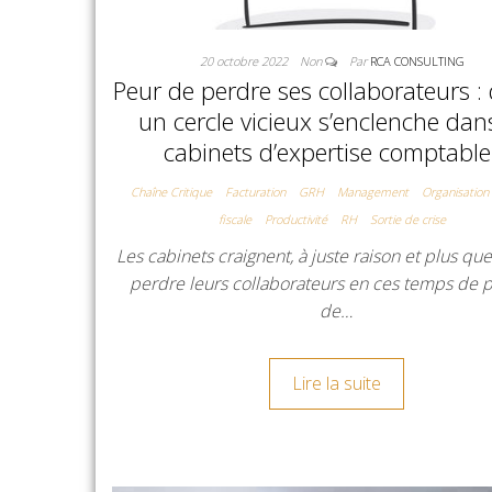
20 octobre 2022
Non
Par
RCA CONSULTING
Peur de perdre ses collaborateurs 
un cercle vicieux s’enclenche dan
cabinets d’expertise comptabl
Chaîne Critique
Facturation
GRH
Management
Organisation
fiscale
Productivité
RH
Sortie de crise
Les cabinets craignent, à juste raison et plus que
perdre leurs collaborateurs en ces temps de 
de…
Lire la suite