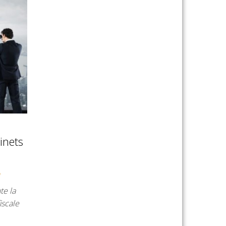
inets
e
te la
scale