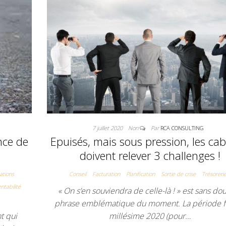
7 juillet 2020
Non
Par
RCA CONSULTING
nce de
Epuisés, mais sous pression, les cab
doivent relever 3 challenges !
ations
Conseil
Facturation
Planification
Sortie de crise
Trésoreri
ntabilité
« On s’en souviendra de celle-là ! » est sans dou
phrase emblématique du moment. La période fi
t qui
millésime 2020 (pour…