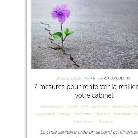
30 octobre 2020
Non
Par
RCA CONSULTING
7 mesures pour renforcer la résilie
votre cabinet
Automatisation
Conseil
CRM
Facturation
Gestion des oblig
Organisation
Pilotage
Planification
Processus
Productivité
Re
Sortie de crise
Trésorerie
La crise sanitaire crée un second confinemen