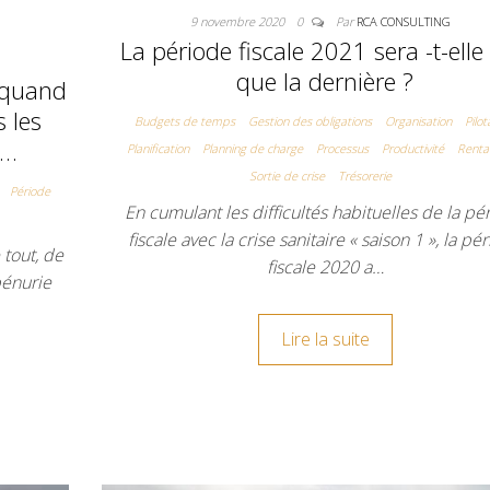
9 novembre 2020
0
Par
RCA CONSULTING
La période fiscale 2021 sera -t-elle
que la dernière ?
: quand
s les
Budgets de temps
Gestion des obligations
Organisation
Pilo
e…
Planification
Planning de charge
Processus
Productivité
Rentab
Sortie de crise
Trésorerie
Période
En cumulant les difficultés habituelles de la pé
fiscale avec la crise sanitaire « saison 1 », la pé
 tout, de
fiscale 2020 a…
pénurie
Lire la suite