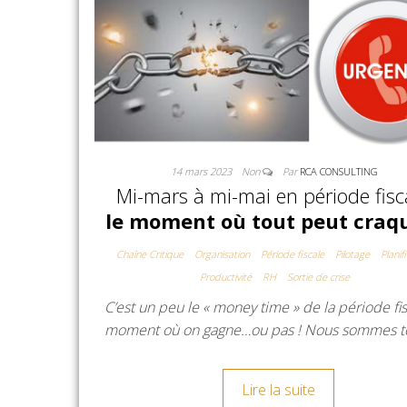
14 mars 2023
Non
Par
RCA CONSULTING
Mi-mars à mi-mai en période fisca
le moment où tout peut craq
Chaîne Critique
Organisation
Période fiscale
Pilotage
Planif
Productivité
RH
Sortie de crise
C’est un peu le « money time » de la période fis
moment où on gagne…ou pas ! Nous sommes 
Lire la suite